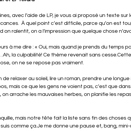
nes, avec l’aide de LP, je vous ai proposé un texte sur 
acances.  À quel point c’est difficile, parce qu’on est tou
 on ralentit, on a l’impression que quelque chose n’av
urs à me dire : « Oui, mais quand je prends du temps po
h, la culpabilité! Ce thème revenait sans cesse.Cette c
pose, on ne se repose pas vraiment.
n de relaxer au soleil, lire un roman, prendre une longue
, mais ce que les gens ne voient pas, c’est que dans n
e, on arrache les mauvaises herbes, on planifie les repas
uille, mais notre tête fait la liste sans fin des choses q
je suis comme 
ça.Je
 me donne une pause et, bang, mini-a