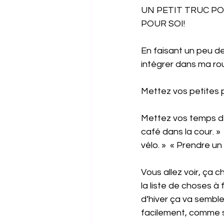
UN PETIT TRUC P
POUR SOI!
En faisant un peu de
intégrer dans ma rout
Mettez vos petites p
Mettez vos temps de
café dans la cour. » 
vélo. »  « Prendre u
Vous allez voir, ça
la liste de choses à
d’hiver ça va semble
facilement, comme si