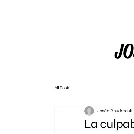
JO
All Posts
Josée Boudreault
La culpab