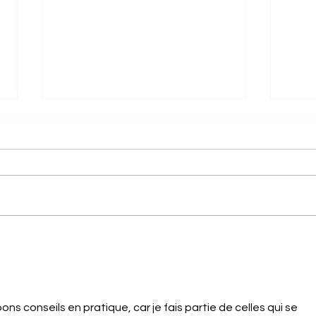
L'ÉTÉ C'EST FAIT POUR
AME
APPRENDRE À JUSTE VIVRE.
DE 
ns conseils en pratique, car je fais partie de celles qui se 