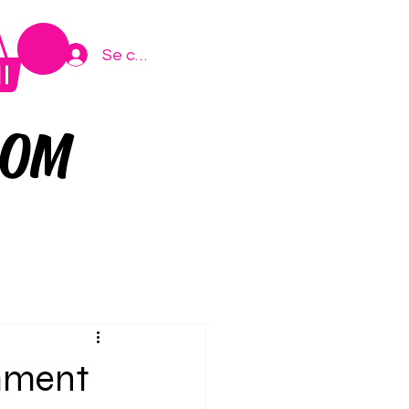
Se connecter
COM
omment