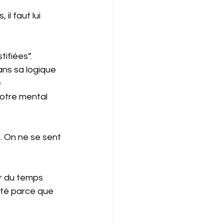
il faut lui 
ifiées”. 
ans sa logique 
 
votre mental 
 On ne se sent 
r du temps 
ité parce que 