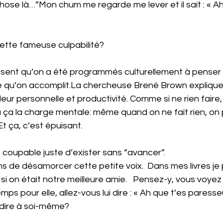
chose là…”Mon chum me regarde me lever et il sait : « Ah
cette fameuse culpabilité?
sent qu’on a été programmés culturellement à penser 
 qu’on 
accomplit.La
 chercheuse Brené Brown explique
ur personnelle et productivité. Comme si ne rien faire, 
 ça la charge mentale: même quand on ne fait rien, on 
Et ça, c’est épuisant.
t coupable juste d’exister sans “avancer”.
ns de désamorcer cette petite voix.  Dans mes livres je
i on était notre meilleure amie.   Pensez-y, vous voyez 
ps pour elle, allez-vous lui dire : « Ah que t’es paresse
 dire à soi-même?