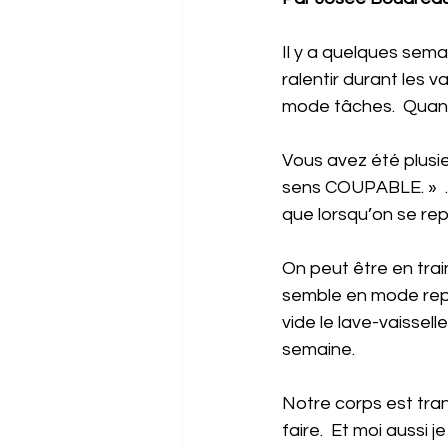
Il y a quelques semai
ralentir durant les v
mode tâches.  Quand
Vous avez été plusie
sens COUPABLE. »  …A
que lorsqu’on se re
On peut être en trai
semble en mode repos
vide le lave-vaissell
semaine.
Notre corps est tranq
faire.  Et moi aussi 