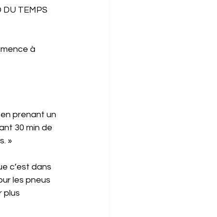
 DU TEMPS 
ommence à 
 en prenant un 
sant 30 min de 
s. »
ue c’est dans 
our les pneus 
 plus 