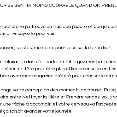
OUR SE SENTIR MOINS COUPABLE QUAND ON PREND
 recherche j’ai trouvé un truc que j’adore et que je c
ine.  Essayez le pour voir.
auses, siestes, moments pour vous sur la to-do list! 
 relaxation dans l’agenda : « rechargez mes batteries
  « Vider ma tête pour être plus efficace ensuite en fai
n bain avec mon magazine préféré pour chasser le stres
 change votre perception des moments de pause.  Puisq
 faire entre Nettoyer la litière et Prendre rendez-vous p
r une tâche à accomplir, et votre cerveau va l’accepter
 ça faisait avancer votre journée.