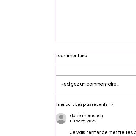
1 commentaire
Rédigez un commentaire...
Et si les inconforts de la
Trier par :
Les plus récents
rentrée scolaire étaient une
bonne affaire?
duchainemanon
03 sept. 2025
Je vais tenter de mettre tes bo