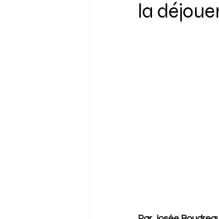
la déjoue
Par Josée Boudreaul