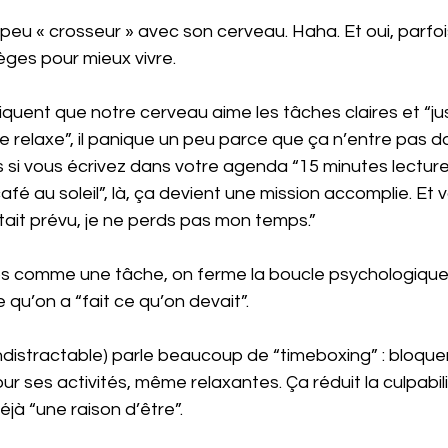
peu « crosseur » avec son cerveau. Haha. Et oui, parfois, 
èges pour mieux vivre.
quent que notre cerveau aime les tâches claires et “just
je relaxe”, il panique un peu parce que ça n’entre pas d
s si vous écrivez dans votre agenda “15 minutes lecture
fé au soleil”, là, ça devient une mission accomplie. Et 
était prévu, je ne perds pas mon temps.”
 comme une tâche, on ferme la boucle psychologique.
 qu’on a “fait ce qu’on devait”.
Indistractable) parle beaucoup de “timeboxing” : bloque
 ses activités, même relaxantes. Ça réduit la culpabil
à “une raison d’être”.