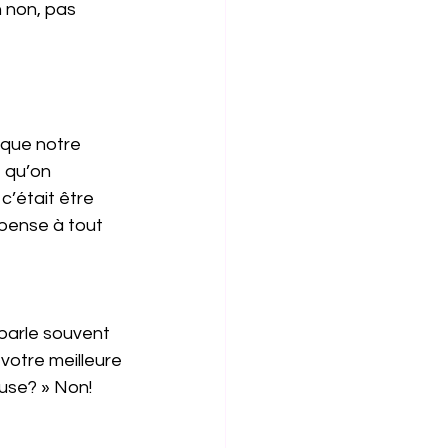
 non, pas 
que notre 
 qu’on 
c’était être 
pense à tout 
 parle souvent 
votre meilleure 
use? » Non!   