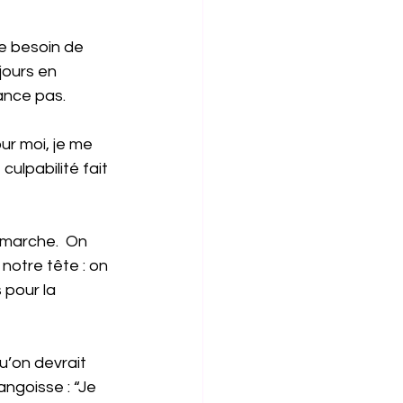
le besoin de 
jours en 
ance pas.
ur moi, je me 
ulpabilité fait 
 marche.  On 
otre tête : on 
 pour la 
u’on devrait 
ngoisse : “Je 